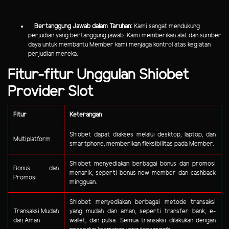
Bertanggung Jawab dalam Taruhan:
Kami sangat mendukung
perjudian yang bertanggung jawab. Kami memberikan alat dan sumber
daya untuk membantu Member kami menjaga kontrol atas kegiatan
perjudian mereka.
Fitur-fitur Unggulan Shiobet
Provider Slot
Fitur
Keterangan
Shiobet dapat diakses melalui desktop, laptop, dan
Multiplatform
smartphone, memberikan fleksibilitas pada Member.
Shiobet menyediakan berbagai bonus dan promosi
Bonus dan
menarik, seperti bonus new member dan cashback
Promosi
mingguan.
Shiobet menyediakan berbagai metode transaksi
Transaksi Mudah
yang mudah dan aman, seperti transfer bank, e-
dan Aman
wallet, dan pulsa. Semua transaksi dilakukan dengan