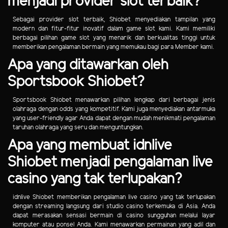
menjadi provider slot terbaik?
Sebagai provider slot terbaik, Shiobet menyediakan tampilan yang
modern dan fitur-fitur inovatif dalam game slot kami. Kami memiliki
berbagai pilihan game slot yang menarik dan berkualitas tinggi untuk
memberikan pengalaman bermain yang memukau bagi para Member kami.
Apa yang ditawarkan oleh
Sportsbook Shiobet?
Sportsbook Shiobet menawarkan pilihan lengkap dari berbagai jenis
olahraga dengan odds yang kompetitif. Kami juga menyediakan antarmuka
yang user-friendly agar Anda dapat dengan mudah menikmati pengalaman
taruhan olahraga yang seru dan menguntungkan.
Apa yang membuat idnlive
Shiobet menjadi pengalaman live
casino yang tak terlupakan?
idnlive Shiobet memberikan pengalaman live casino yang tak terlupakan
dengan streaming langsung dari studio casino terkemuka di Asia. Anda
dapat merasakan sensasi bermain di casino sungguhan melalui layar
komputer atau ponsel Anda. Kami menawarkan permainan yang adil dan