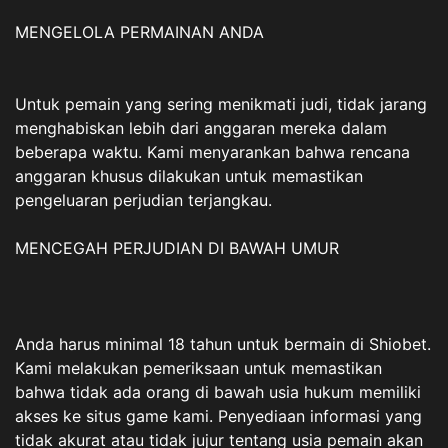
MENGELOLA PERMAINAN ANDA
Untuk pemain yang sering menikmati judi, tidak jarang
menghabiskan lebih dari anggaran mereka dalam
beberapa waktu. Kami menyarankan bahwa rencana
anggaran khusus dilakukan untuk memastikan
pengeluaran perjudian terjangkau.
MENCEGAH PERJUDIAN DI BAWAH UMUR
Anda harus minimal 18 tahun untuk bermain di Shiobet.
Kami melakukan pemeriksaan untuk memastikan
bahwa tidak ada orang di bawah usia hukum memiliki
akses ke situs game kami. Penyediaan informasi yang
tidak akurat atau tidak jujur tentang usia pemain akan