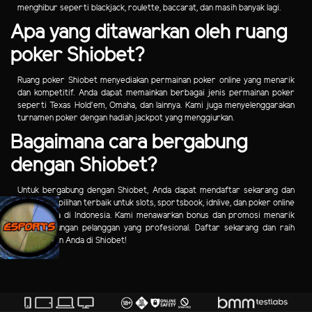
menghibur seperti blackjack, roulette, baccarat, dan masih banyak lagi.
Apa yang ditawarkan oleh ruang
poker Shiobet?
Ruang poker Shiobet menyediakan permainan poker online yang menarik
dan kompetitif. Anda dapat memainkan berbagai jenis permainan poker
seperti Texas Hold'em, Omaha, dan lainnya. Kami juga menyelenggarakan
turnamen poker dengan hadiah jackpot yang menggiurkan.
Bagaimana cara bergabung
dengan Shiobet?
Untuk bergabung dengan Shiobet, Anda dapat mendaftar sekarang dan
menikmati pilihan terbaik untuk slots, sportsbook, idnlive, dan poker online
terpercaya di Indonesia. Kami menawarkan bonus dan promosi menarik
serta dukungan pelanggan yang profesional. Daftar sekarang dan raih
kemenangan Anda di Shiobet!